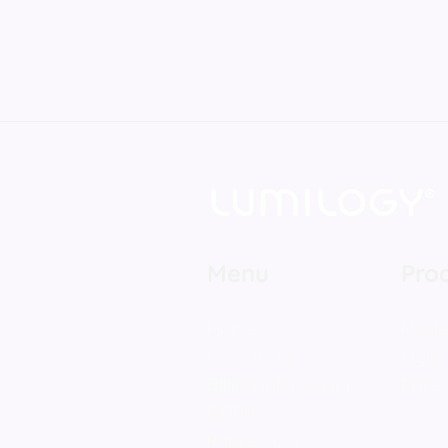
Menu
Pro
Home
Mode
Contact us
Light
Billing information
Price 
GDPR
Impressum