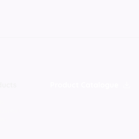
ducts
Product Catalogue
ls
 comfort
list